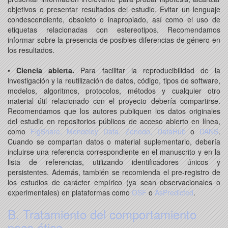
objetivos o presentar resultados del estudio. Evitar un lenguaje
condescendiente, obsoleto o inapropiado, así como el uso de
etiquetas relacionadas con estereotipos. Recomendamos
informar sobre la presencia de posibles diferencias de género en
los resultados.
•
Ciencia abierta.
Para facilitar la reproducibilidad de la
investigación y la reutilización de datos, código, tipos de software,
modelos, algoritmos, protocolos, métodos y cualquier otro
material útil relacionado con el proyecto debería compartirse.
Recomendamos que los autores publiquen los datos originales
del estudio en repositorios públicos de acceso abierto en línea,
como
FigShare,
Mendeley Data,
Zenodo,
DataHub
o
DANS
.
Cuando se compartan datos o material suplementario, debería
incluirse una referencia correspondiente en el manuscrito y en la
lista de referencias, utilizando identificadores únicos y
persistentes. Además, también se recomienda el pre-registro de
los estudios de carácter empírico (ya sean observacionales o
experimentales) en plataformas como
OSF
o
AsPredicted
.
B. Tratamiento del comportamiento
poco ético