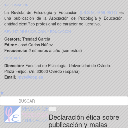
INFORMACIÓN
La Revista de Psicología y Educación
(I.S.S.N.:1699-9517)
es
una publicación de la Asociación de Psicología y Educación,
entidad científico profesional de carácter no lucrativo.
REVISTA DE PSICOLOGÍA Y EDUCACIÓN
Gestora:
Trinidad García
Editor:
José Carlos Núñez
Frecuencia:
2 números al año (semestral)
CONTACTO
Dirección:
Facultad de Psicología. Universidad de Oviedo.
Plaza Feijóo, s/n, 33003 Oviedo (España)
Email:
rpye@cop.es
Declaración ética sobre
publicación y malas