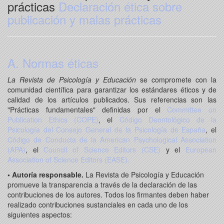
prácticas
Declaración ética sobre
publicación y malas prácticas
A. Normas éticas
La Revista de Psicología y Educación
se compromete con la
comunidad científica para garantizar los estándares éticos y de
calidad de los artículos publicados. Sus referencias son las
"Prácticas fundamentales" definidas por el
Committee on
Publication Ethics (COPE)
, el
Código Deontológico de la
Psicología del Consejo General de la Psicología de España
, el
Código de Conducta de la American Psychological Association
(APA)
, el
Council of Science Editors (CSE)
y el
European
Association of Science Editors (EASE).
• Autoría responsable.
La Revista de Psicología y Educación
promueve la transparencia a través de la declaración de las
contribuciones de los autores. Todos los firmantes deben haber
realizado contribuciones sustanciales en cada uno de los
siguientes aspectos: